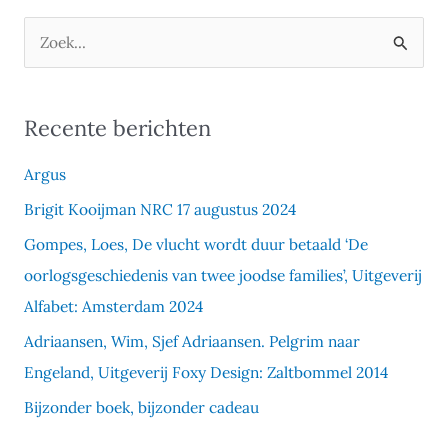
Z
o
e
Recente berichten
k
e
Argus
n
Brigit Kooijman NRC 17 augustus 2024
n
Gompes, Loes, De vlucht wordt duur betaald ‘De
a
oorlogsgeschiedenis van twee joodse families’, Uitgeverij
a
Alfabet: Amsterdam 2024
r
Adriaansen, Wim, Sjef Adriaansen. Pelgrim naar
:
Engeland, Uitgeverij Foxy Design: Zaltbommel 2014
Bijzonder boek, bijzonder cadeau