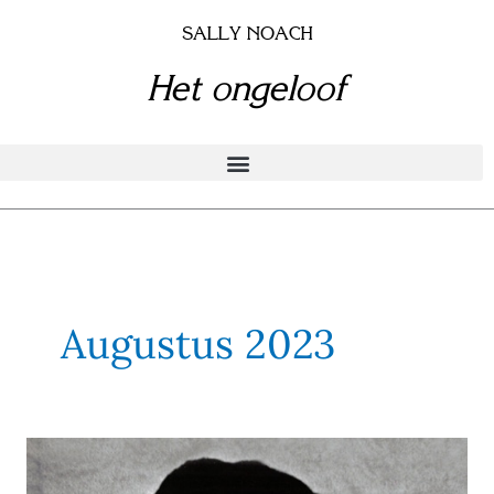
Doorgaan
SALLY NOACH
naar
inhoud
Het ongeloof
Augustus 2023
Adriaansen,
Wim, Sjef