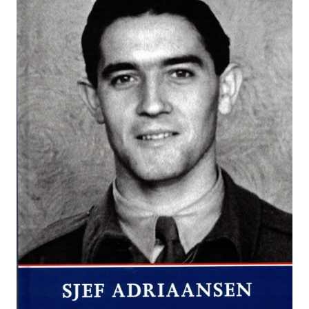
Adriaansen.
Pelgrim
naar
Engeland, Uitgeverij
Foxy
Design:
Zaltbommel
2014