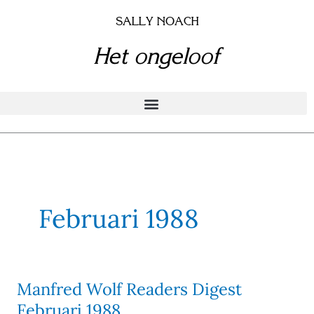
Doorgaan
SALLY NOACH
naar
inhoud
Het ongeloof
Februari 1988
Manfred Wolf Readers Digest
Manfred
Wolf
Februari 1988