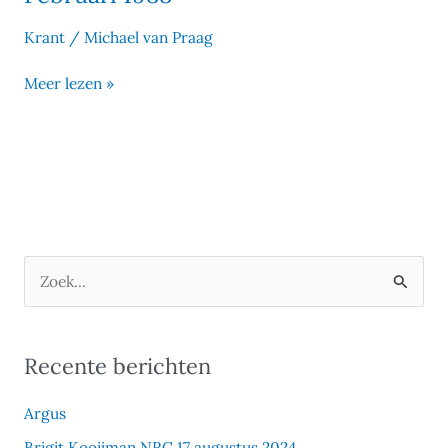
Readers
Digest
Krant
/
Michael van Praag
Februari
Meer lezen »
1988
Z
o
e
Recente berichten
k
e
Argus
n
Brigit Kooijman NRC 17 augustus 2024