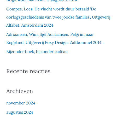
n
Gompes, Loes, De vlucht wordt duur betaald ‘De
a
oorlogsgeschiedenis van twee joodse families’, Uitgeverij
a
Alfabet: Amsterdam 2024
r
Adriaansen, Wim, Sjef Adriaansen. Pelgrim naar
:
Engeland, Uitgeverij Foxy Design: Zaltbommel 2014
Bijzonder boek, bijzonder cadeau
Recente reacties
Archieven
november 2024
augustus 2024