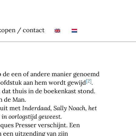
kopen / contact
op de een of andere manier genoemd
[2]
hoofdstuk aan hem wordt gewijd
.
k dat thuis in de boekenkast stond.
n de Man.
luit met
Inderdaad, Sally Noach, het
in oorlogstijd geweest.
ques Presser verschijnt. Een
 een uitzending van zijn