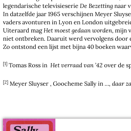
legendarische televisieserie
De Bezetting
naar v
In datzelfde jaar 1965 verschijnen Meyer Sluys
vaders avonturen in Lyon en London uitgebreid 
Uiteraard mag
Het moest gedaan worden
, mijn
niet ontbreken. Daaruit werd vervolgens door d
Zo ontstond een lijst met bijna 40 boeken waar
[1]
Tomas Ross in
Het verraad van ’42
over de s
[2]
Meyer Sluyser , Goocheme Sally in
…, daar z