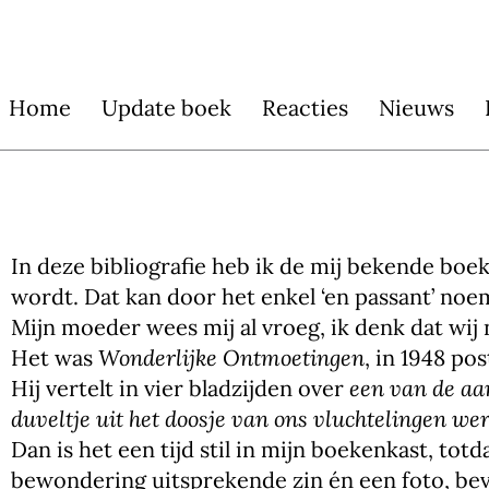
Doorgaan
naar
inhoud
Home
Update boek
Reacties
Nieuws
In deze bibliografie heb ik de mij bekende b
wordt. Dat kan door het enkel ‘en passant’ noe
Mijn moeder wees mij al vroeg, ik denk dat wij 
Het was
Wonderlijke Ontmoetingen
, in 1948 p
Hij vertelt in vier bladzijden over
een van de aa
duveltje uit het doosje van ons vluchtelingen wer
Dan is het een tijd stil in mijn boekenkast, tot
bewondering uitsprekende zin én een foto, beve