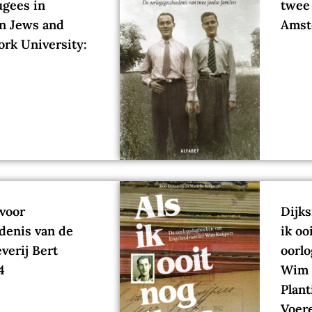
ugees in
twee 
an Jews and
Amst
ork University:
 voor
Dijks
denis van de
ik oo
verij Bert
oorl
4
Wim 
Plant
Voere