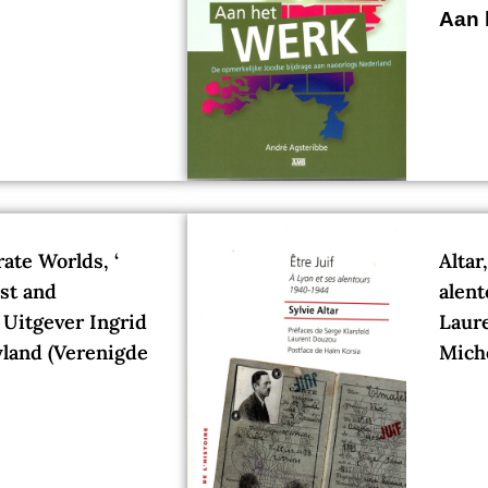
Aan 
ate Worlds, ‘
Altar
st and
alent
’ Uitgever Ingrid
Laure
yland (Verenigde
Miche