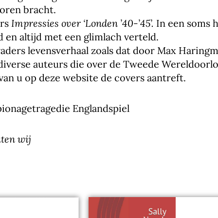
oren bracht.
ers
Impressies over ‘Londen ’40-’45’.
In een soms h
en altijd met een glimlach verteld.
 vaders levensverhaal zoals dat door Max Haring
iverse auteurs die over de Tweede Wereldoorlog 
van u op deze website de covers aantreft.
pionagetragedie Englandspiel
aten wij