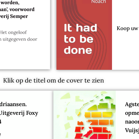
Koop uw e
Klik op de titel om de cover te zien
driaansen.
Agste
Uitgeverij Foxy
opmer
4
naoo
Vuijs
d