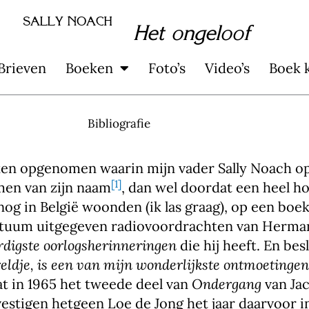
SALLY NOACH
Het ongeloof
Brieven
Boeken
Foto’s
Video’s
Boek 
Bibliografie
oeken opgenomen waarin mijn vader Sally Noach 
[1]
men van zijn naam
, dan wel doordat een heel 
nog in België woonden (ik las graag), op een boe
ostuum uitgegeven radiovoordrachten van Herma
rdigste oorlogsherinneringen
die hij heeft. En bes
eldje, is een van mijn wonderlijkste ontmoetingen 
dat in 1965 het tweede deel van
Ondergang
van Jac
stigen hetgeen Loe de Jong het jaar daarvoor in