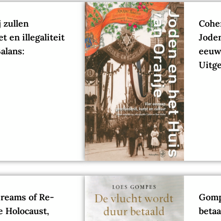
j zullen
Cohen
t en illegaliteit
Joden
Balans:
eeuwe
Uitge
Dreams of Re-
Gomp
e Holocaust,
betaa