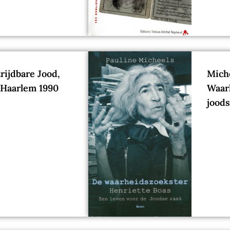
trijdbare Jood,
Miche
: Haarlem 1990
Waar
joods