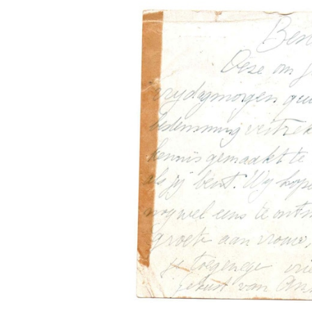
J.
Huijsman
vanuit
Toulouse
02/04/1942