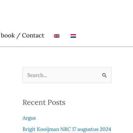
 book / Contact
S
e
a
Recent Posts
r
c
Argus
h
Brigit Kooijman NRC 17 augustus 2024